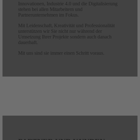
Innovationen, Industrie 4.0 und die Digitalisierung
stehen bei allen Mitarbeitern und
Partnerunternehmen im Fokus.
Mit Leidenschaft, Kreativität und Professionalität
unterstützen wir Sie nicht nur während der
Umsetzung Ihrer Projekte sondern auch danach
dauerhaft.
Mit uns sind sie immer einen Schritt voraus.