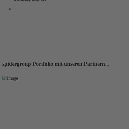
MEHR ERFAHREN
... ODER HIER LEXWARE OFFICE TESTEN
spidergroup Portfolio mit unseren Partnern...