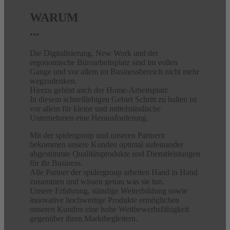
WARUM
...
Die Digitalisierung, New Work und der
ergonomische Büroarbeitsplatz sind im vollen
Gange und vor allem im Businessbereich nicht mehr
wegzudenken.
Hierzu gehört auch der Home-Arbeitsplatz
In diesem schnelllebigen Gebiet Schritt zu halten ist
vor allem für kleine und mittelständische
Unternehmen eine Herausforderung.
Mit der spidergroup und unseren Partnern
bekommen unsere Kunden optimal aufeinander
abgestimmte Qualitätsprodukte und Dienstleistungen
für ihr Business.
Alle Partner der spidergroup arbeiten Hand in Hand
zusammen und wissen genau was sie tun.
Unsere Erfahrung, ständige Weiterbildung sowie
innovative hochwertige Produkte ermöglichen
unseren Kunden eine hohe Wettbewerbsfähigkeit
gegenüber ihren Marktbegleitern.