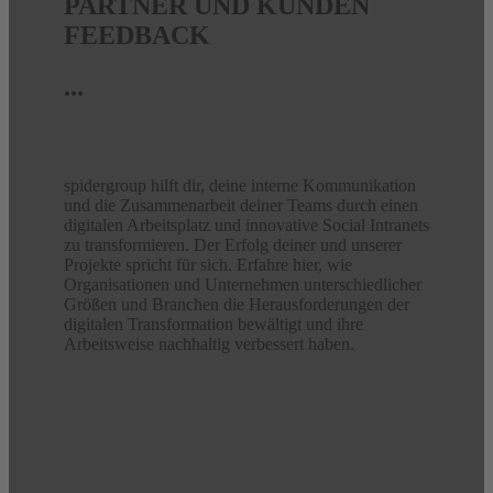
PARTNER UND KUNDEN
FEEDBACK
...
spidergroup hilft dir, deine interne Kommunikation
und die Zusammenarbeit deiner Teams durch einen
digitalen Arbeitsplatz und innovative Social Intranets
zu transformieren. Der Erfolg deiner und unserer
Projekte spricht für sich. Erfahre hier, wie
Organisationen und Unternehmen unterschiedlicher
Größen und Branchen die Herausforderungen der
digitalen Transformation bewältigt und ihre
Arbeitsweise nachhaltig verbessert haben.